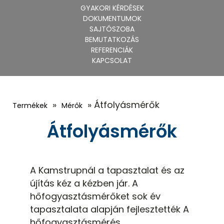
GYAKORI KÉRDÉSEK
DOKUMENTUMOK
SAJTÓSZOBA
BEMUTATKOZÁS
REFERENCIÁK
KAPCSOLAT
»
» Átfolyásmérők
Termékek
Mérők
Átfolyásmérők
A Kamstrupnál a tapasztalat és az
újítás kéz a kézben jár. A
hőfogyasztásmérőket sok év
tapasztalata alapján fejlesztették A
hőfogyasztásmérés,