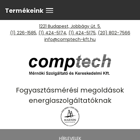
Termékeink
1221 Budapest, Jobbágy út. 5.
(1) 226-1585
,
(1) 424-5174
,
(1) 424-5175
,
(20) 802-7566
info@comptech-kft.hu
Fogyasztásmérési megoldások
energiaszolgáltatóknak
HÍRLEVELEK